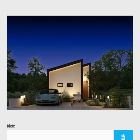
コ
ン
テ
ン
ツ
へ
ス
キ
ッ
プ
検索
検
索