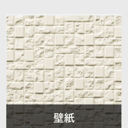
コ
ン
テ
ン
ツ
へ
ス
キ
ッ
プ